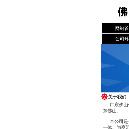
网站首
公司环
关于我们
广东佛山佛
东佛山。
本公司是一
一体。为商