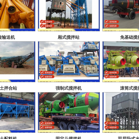
旋输送机
厢式搅拌站
免基础搅
土拌合站
强制式搅拌机
滚筒式搅
土配料机
固定斗搅拌机
双层卧式