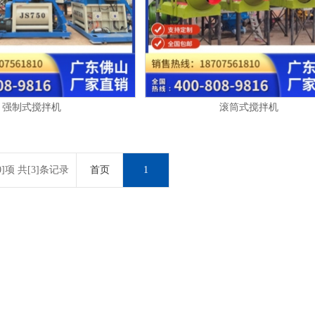
强制式搅拌机
滚筒式搅拌机
0]项 共[3]条记录
首页
1