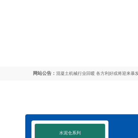
分析干粉砂浆搅拌站运作要领
2019-11-
网站公告：
混凝土机械行业回暖 各方利好或将迎来暴
一体式砂浆搅拌站主要特征
2019-11-15
火山灰可使混凝土结构变得更加坚固和环保
分析干粉砂浆搅拌站运作要领
2019-11-
混凝土机械行业回暖 各方利好或将迎来暴
水泥仓系列